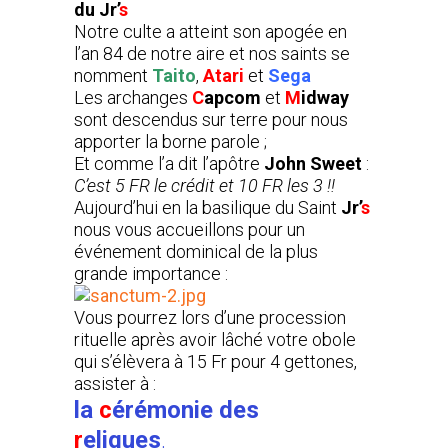
du
Jr’
s
Notre culte a atteint son apogée en
l’an 84 de notre aire et nos saints se
nomment
Taito
,
Atari
et
Sega
Les archanges
C
apcom
et
M
idway
sont descendus sur terre pour nous
apporter la borne parole ;
Et comme l’a dit l’apôtre
John Sweet
:
C’est 5 FR le crédit et 10 FR les 3 !!
Aujourd’hui en la basilique du Saint
Jr’
s
nous vous accueillons pour un
événement dominical de la plus
grande importance :
Vous pourrez lors d’une procession
rituelle après avoir lâché votre obole
qui s’élèvera à 15 Fr pour 4 gettones,
assister à :
la
c
érémonie des
r
eliques
.