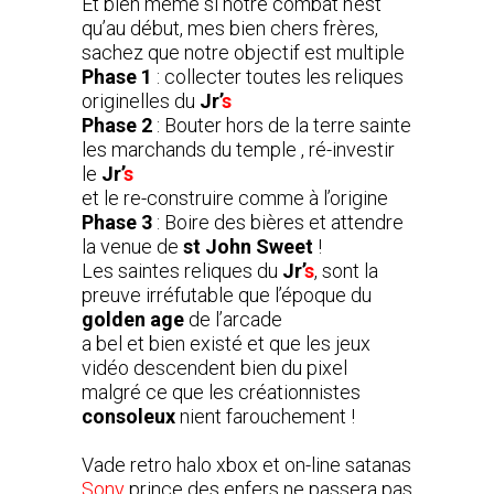
Et bien même si notre combat n’est
qu’au début, mes bien chers frères,
sachez que notre objectif est multiple
Phase 1
: collecter toutes les reliques
originelles du
Jr’
s
Phase 2
: Bouter hors de la terre sainte
les marchands du temple , ré-investir
le
Jr’
s
et le re-construire comme à l’origine
Phase 3
: Boire des bières et attendre
la venue de
st John Sweet
!
Les saintes reliques du
Jr’
s
, sont la
preuve irréfutable que l’époque du
golden age
de l’arcade
a bel et bien existé et que les jeux
vidéo descendent bien du pixel
malgré ce que les créationnistes
consoleux
nient farouchement !
Vade retro halo xbox et on-line satanas
Sony
prince des enfers ne passera pas