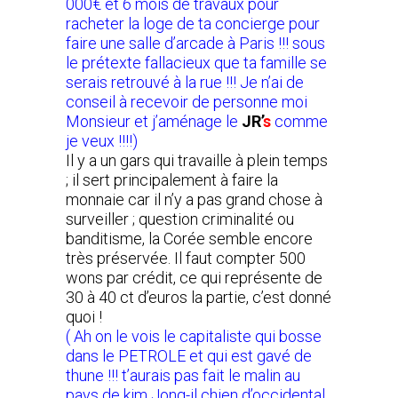
000€ et 6 mois de travaux pour
racheter la loge de ta concierge pour
faire une salle d’arcade à Paris !!! sous
le prétexte fallacieux que ta famille se
serais retrouvé à la rue !!! Je n’ai de
conseil à recevoir de personne moi
Monsieur et j’aménage le
JR’
s
comme
je veux !!!!)
Il y a un gars qui travaille à plein temps
; il sert principalement à faire la
monnaie car il n’y a pas grand chose à
surveiller ; question criminalité ou
banditisme, la Corée semble encore
très préservée. Il faut compter 500
wons par crédit, ce qui représente de
30 à 40 ct d’euros la partie, c’est donné
quoi !
( Ah on le vois le capitaliste qui bosse
dans le PETROLE et qui est gavé de
thune !!! t’aurais pas fait le malin au
pays de kim Jong-il chien d’occidental