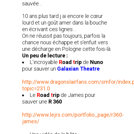
sauvée…
10 ans plus tard j ai encore le cœur
lourd et un goût amer dans la bouche
en écrivant ces lignes…
On ne réussit pas toujours, parfois la
chance nous échappe et s’enfuit vers
une décharge en Pologne cette fois-là.
Un peu de lecture :
L’incroyable
R
oad
t
rip
de
Nuno
pour sauver un
Galaxian Theatre
http://www.dragonslairfans.com/smfor/index.
topic=231.0
Le
R
oad
t
rip
de James pour
sauver une
R 360
http://www.lejrs.com/portfolio_page/
r360-
james
/
‎