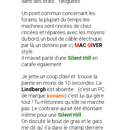
dans des états… fatiguées.
Un point commun concernant les
forains, la plupart du temps les
machines sont rincées de chez
rincées et réparées avec les moyens
du bord, un bout de câble électrique
par là, un domino par ci,
M
AC
G
IVER
style…
Il m’avait parlé d’une
Silent Hill
en
carafe également
Je jette un coup d’œil et trouve la
panne en moins de 10 secondes. La
Lindbergh
est absente… (c’est un PC
de marque
konami
) c’est lui qui gère
tout ! Tu m’étonnes qu elle ne marche
pas. Le contraire aurait été étonnant
même pour une
Silent Hill
…
On discute le bout de gras et le gars
me dit qu’ il a dans le champ derrière