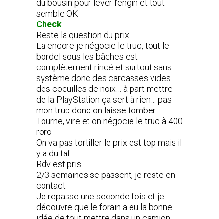
du bousin pour lever l’engin et tout
semble OK
Check
Reste la question du prix
La encore je négocie le truc, tout le
bordel sous les bâches est
complètement rincé et surtout sans
système donc des carcasses vides
des coquilles de noix… à part mettre
de la PlayStation ça sert à rien… pas
mon truc donc on laisse tomber
Tourne, vire et on négocie le truc à 400
roro
On va pas tortiller le prix est top mais il
y a du taf.
Rdv est pris
2/3 semaines se passent, je reste en
contact.
Je repasse une seconde fois et je
découvre que le forain a eu la bonne
idée de tout mettre dans un camion