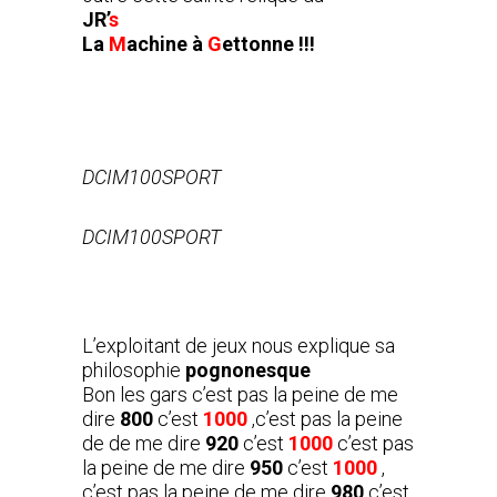
JR’
s
La
M
achine à
G
ettonne !!!
DCIM100SPORT
DCIM100SPORT
L’exploitant de jeux nous explique sa
philosophie
pognonesque
Bon les gars c’est pas la peine de me
dire
800
c’est
1000
,c’est pas la peine
de de me dire
920
c’est
1000
c’est pas
la peine de me dire
950
c’est
1000
,
c’est pas la peine de me dire
980
c’est