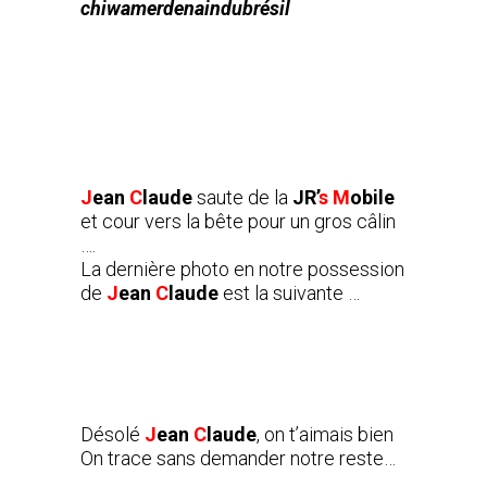
chiwamerdenaindubrésil
J
ean
C
laude
saute de la
JR’
s
M
obile
et cour vers la bête pour un gros câlin
….
La dernière photo en notre possession
de
J
ean
C
laude
est la suivante …
Désolé
J
ean
C
laude
, on t’aimais bien
On trace sans demander notre reste…