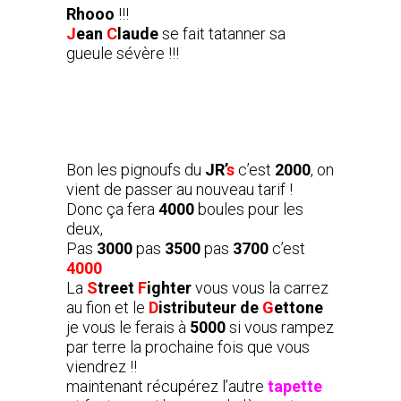
Rhooo
!!!
J
ean
C
laude
se fait tatanner sa
gueule sévère !!!
Bon les pignoufs du
JR’
s
c’est
2000
, on
vient de passer au nouveau tarif !
Donc ça fera
4000
boules pour les
deux,
Pas
3000
pas
3500
pas
3700
c’est
4000
La
S
treet
F
ighter
vous vous la carrez
au fion et le
D
istributeur de
G
ettone
je vous le ferais à
5000
si vous rampez
par terre la prochaine fois que vous
viendrez !!
maintenant récupérez l’autre
tapette