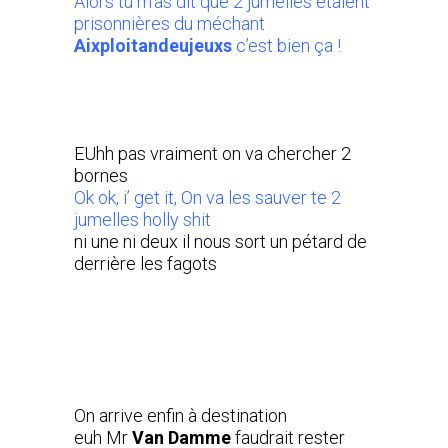
Alors tu m’as dit que 2 jumelles étaient
prisonnières du méchant
Aixploitandeujeuxs
c’est bien ça !
EUhh pas vraiment on va chercher 2
bornes
Ok ok, i’ get it, On va les sauver te 2
jumelles holly shit
ni une ni deux il nous sort un pétard de
derrière les fagots
On arrive enfin à destination
euh Mr
Van Damme
faudrait rester