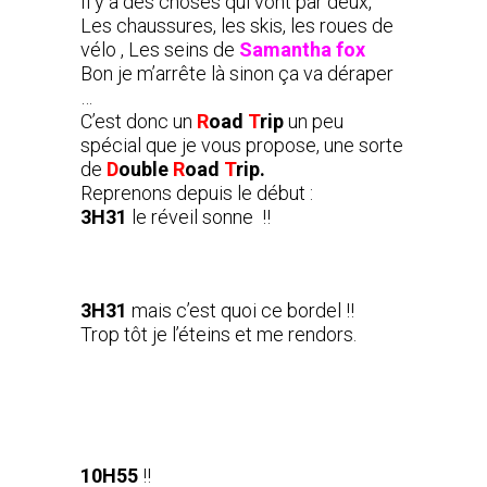
Il y a des choses qui vont par deux,
Les chaussures, les skis, les roues de
vélo , Les seins de
Samantha fox
Bon je m’arrête là sinon ça va déraper
…
C’est donc un
R
oad
T
rip
un peu
spécial que je vous propose, une sorte
de
D
ouble
R
oad
T
rip.
Reprenons depuis le début :
3H31
le réveil sonne !!
3H31
mais c’est quoi ce bordel !!
Trop tôt je l’éteins et me rendors.
10H55
!!