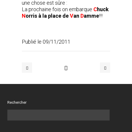
une chose est sûre :
La prochaine fois on embarque
C
huck
N
orris à la place de
V
an
D
amme
!!!
Publié le 09/11/2011
Rechercher