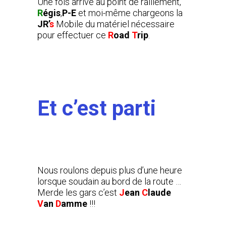
Une fois arrivé au point de ralliement,
R
égis
,
P-E
et moi-même chargeons la
JR’
s
Mobile du matériel nécessaire
pour effectuer ce
R
oad
T
rip
.
Et c’est parti
Nous roulons depuis plus d’une heure
lorsque soudain au bord de la route …
Merde les gars c’est
J
ean
C
laude
V
an
D
amme
!!!