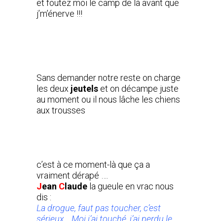
et foutez moi le camp de là avant que
j’m’énerve !!!
Sans demander notre reste on charge
les deux
jeutels
et on décampe juste
au moment ou il nous lâche les chiens
aux trousses
c’est à ce moment-là que ça a
vraiment dérapé ….
J
ean
C
laude
la gueule en vrac nous
dis :
La drogue, faut pas toucher, c’est
sérieux… Moi j’ai touché, j’ai perdu le