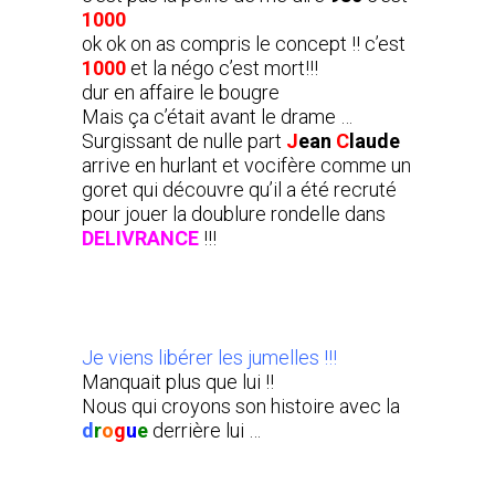
1000
ok ok on as compris le concept !! c’est
1000
et la négo c’est mort!!!
dur en affaire le bougre
Mais ça c’était avant le drame …
Surgissant de nulle part
J
ean
C
laude
arrive en hurlant et vocifère comme un
goret qui découvre qu’il a été recruté
pour jouer la doublure rondelle dans
DELIVRANCE
!!!
Je viens libérer les jumelles !!!
Manquait plus que lui !!
Nous qui croyons son histoire avec la
d
r
o
g
u
e
derrière lui …