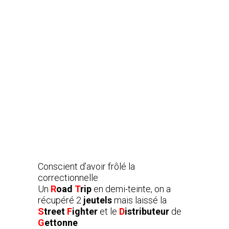
Conscient d’avoir frôlé la
correctionnelle
Un
R
oad
T
rip
en demi-teinte, on a
récupéré 2
jeutels
mais laissé la
S
treet
F
ighter
et le
D
istributeur
de
G
ettonne