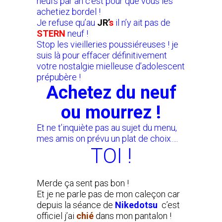
neufs par an c’est pour que vous les
achetiez bordel !
Je refuse qu’au
JR’
s
il n’y ait pas de
STERN
neuf !
Stop les vieilleries poussiéreuses ! je
suis là pour effacer définitivement
votre nostalgie mielleuse d’adolescent
prépubère !
Achetez du neuf
ou mourrez !
Et ne t’inquiète pas au sujet du menu,
mes amis on prévu un plat de choix….
TOI !
Merde ça sent pas bon !
Et je ne parle pas de mon caleçon car
depuis la séance de
Nikedotsu
c’est
officiel j’ai
chié
dans mon pantalon !