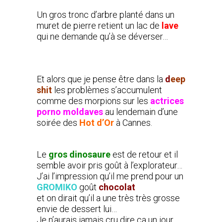
Un gros tronc d’arbre planté dans un
muret de pierre retient un lac de
lave
qui ne demande qu’à se déverser…
Et alors que je pense être dans la
d
eep
shit
les problèmes s’accumulent
comme des morpions sur les
actrices
porno moldaves
au lendemain d’une
soirée des
Hot d’Or
à Cannes.
Le
gros dinosaure
est de retour et il
semble avoir pris goût à l’explorateur…
J’ai l’impression qu’il me prend pour un
GROMIKO
goût
chocolat
et on dirait qu’il a une très très grosse
envie de dessert lui…
Je n’aurais jamais cru dire ça un jour…