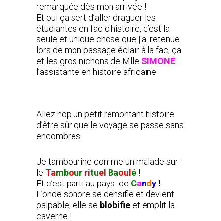
remarquée dès mon arrivée !
Et oui ça sert d’aller draguer les
étudiantes en fac d’histoire, c’est la
seule et unique chose que j’ai retenue
lors de mon passage éclair à la fac, ça
et les gros nichons de Mlle
SIMONE
l’assistante en histoire africaine.
Allez hop un petit remontant histoire
d’être sûr que le voyage se passe sans
encombres
Je tambourine comme un malade sur
le
Ta
mb
o
ur
ri
tu
el
Ba
oul
é
!
Et c’est parti au pays de
C
a
n
d
y
!
L’onde sonore se densifie et devient
palpable, elle se
blobifie
et emplit la
caverne !