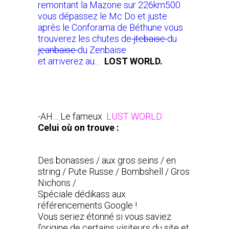
remontant la Mazone sur 226km500
vous dépassez le Mc Do et juste
après le Conforama de Béthune vous
trouverez les chutes de
jtebaise
du
jeanbaise
du Zenbaise
et arriverez au…
LOST WORLD.
-AH… Le fameux
LUST WORLD
Celui où on trouve :
Des bonasses / aux gros seins / en
string / Pute Russe / Bombshell / Gros
Nichons /.
Spéciale dédikass aux
référencements Google !
Vous seriez étonné si vous saviez
l’origine de certains visiteurs du site et