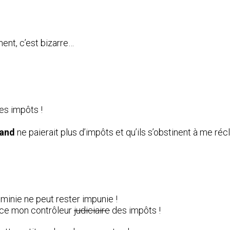
nt, c’est bizarre…
es impôts !
and
ne paierait plus d’impôts et qu’ils s’obstinent à me ré
ominie ne peut rester impunie !
ence mon contrôleur
judiciaire
des impôts !