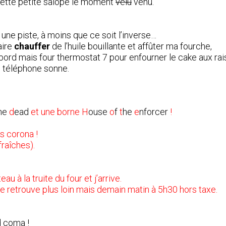
ai cette petite salope le moment
velu
venu.
une piste, à moins que ce soit l’inverse…
aire
chauffer
de l’huile bouillante et affûter ma fourche,
ord mais four thermostat 7 pour enfourner le cake aux rais
e téléphone sonne.
he
d
ead
et une borne H
ouse
o
f
t
he
e
nforcer
!
es corona !
raîches).
au à la truite du four et j’arrive.
 se retrouve plus loin mais demain matin à 5h30 hors taxe.
d coma !