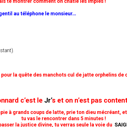
ais te montrer comment on châtie les impies !
 gentil au téléphone le monsieur…
stant).
t pour la quête des manchots cul de jatte orphelins de 
onnard c’est le
Jr’
s et on n’est pas content
pie à grands coups de latte, prie ton dieu mécréant, et 
tu vas le rencontrer dans 5 minutes !
passer la justice divine, tu verras seule la voie du
SAIG