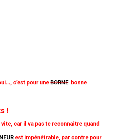
oui…, c’est pour une
BORNE
bonne
s !
vite, car il va pas te reconnaitre quand
NEUR
est impénétrable, par contre pour