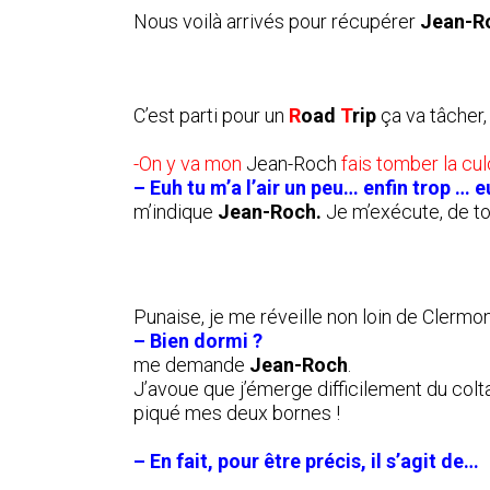
Nous voilà arrivés pour récupérer
Jean-R
C’est parti pour un
R
oad
T
rip
ça va tâcher,
-On y va mon
Jean-Roch
fais tomber la culo
– Euh tu m’a l’air un peu… enfin trop … 
m’indique
Jean-Roch.
Je m’exécute, de tou
Punaise, je me réveille non loin de Clermo
– Bien dormi ?
me demande
Jean-Roch
.
J’avoue que j’émerge difficilement du colta
piqué mes deux bornes !
– En fait, pour être précis, il s’agit de…