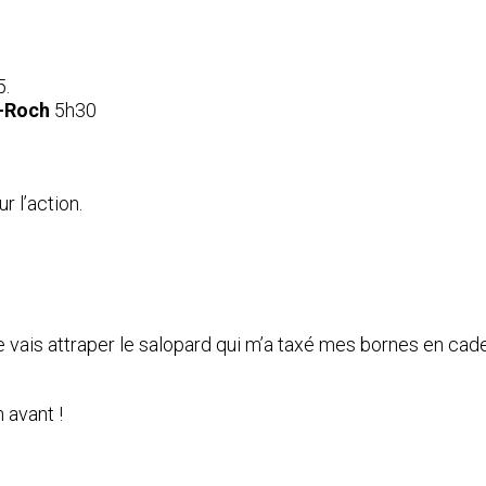
5.
-Roch
5h30
r l’action.
e vais attraper le salopard qui m’a taxé mes bornes en cad
 avant !