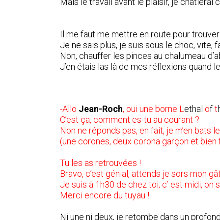
Mais le travail avant le plaisir, je châtier
Il me faut me mettre en route pour trouver 
Je ne sais plus, je suis sous le choc, vite, f
Non, chauffer les pinces au chalumeau d’ab
J’en étais
las
là de mes réflexions quand l
-Allo
Jean-Roch
, oui une borne L
ethal
o
f
t
C’est ça, comment es-tu au courant ?
Non ne réponds pas, en fait, je m’en bats l
(une corones, deux corona garçon et bien f
Tu les as retrouvées !
Bravo, c’est génial, attends je sors mon gâte
Je suis à 1h30 de chez toi, c’ est midi, on
Merci encore du tuyau !
Ni une ni deux, je retombe dans un profon