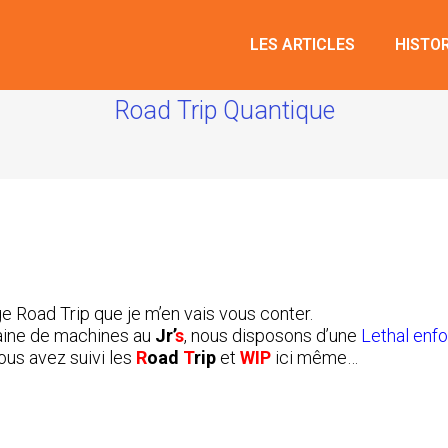
LES ARTICLES
HISTO
Road Trip Quantique
ge Road Trip que je m’en vais vous conter.
taine de machines au
Jr’
s
, nous disposons d’une
Lethal enf
ous avez suivi les
R
oad
T
rip
et
WIP
ici même…