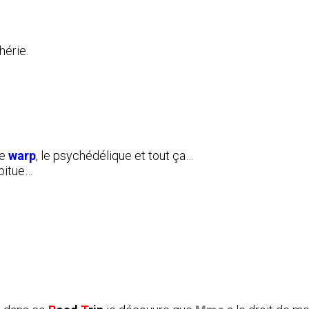
érie.
le
warp
, le psychédélique et tout ça…
abitue…