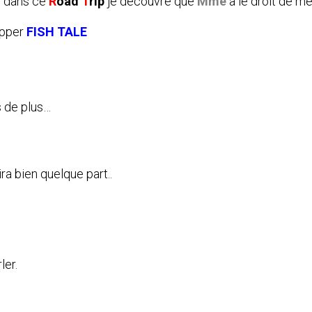
ul dans ce
R
oad
T
rip
je découvre que
Mme
a le droit de m
lipper
FISH TALE
s de plus…
ra bien quelque part..
ler.