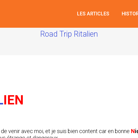
LES ARTICLES
HISTO
Road Trip Ritalien
L
IEN
 de venir avec moi, et je suis bien content car en bonne
N
i
ays étrange et dangereux.