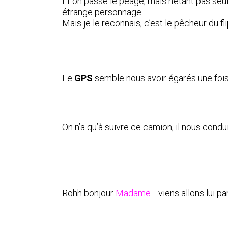
Et on passe le péage, mais n’étant pas se
étrange personnage….
Mais je le reconnais, c’est le pêcheur du f
Le
GPS
semble nous avoir égarés une foi
On n’a qu’à suivre ce camion, il nous condui
Rohh bonjour
Madame
… viens allons lui par