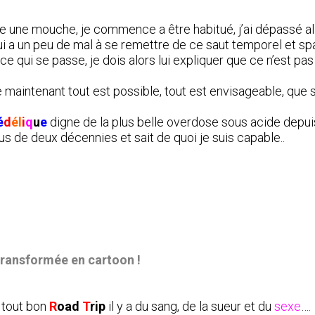
 une mouche, je commence a être habitué, j’ai dépassé al
ui a un peu de mal à se remettre de ce saut temporel et sp
 qui se passe, je dois alors lui expliquer que ce n’est pas
r de maintenant tout est possible, tout est envisageable, que 
é
d
él
i
q
u
e
digne de la plus belle overdose sous acide depui
us de deux décennies et sait de quoi je suis capable..
 transformée en cartoon !
s tout bon
R
oad
T
rip
il y a du sang, de la sueur et du
sexe
….