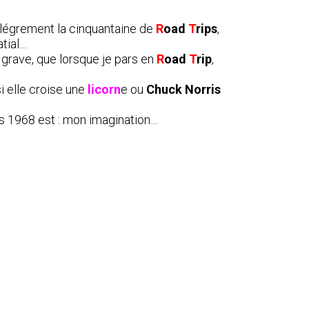
légrement la cinquantaine de
R
oad
T
rips
,
atial…
 grave, que lorsque je pars en
R
oad
T
rip
,
si elle croise une
licorn
e ou
C
huck Norris
s 1968 est : mon imagination…