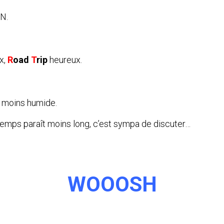
IN.
x,
R
oad
T
rip
heureux.
t moins humide.
e temps paraît moins long, c’est sympa de discuter…
WOOOSH