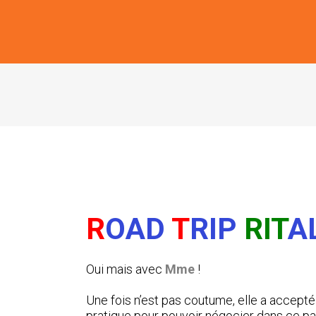
R
OAD
T
RIP
RIT
A
Oui mais avec
Mme
!
Une fois n’est pas coutume, elle a accepté
pratique pour pouvoir négocier dans ce p