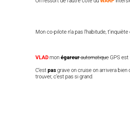
On ressort de l’autre côté du
WARP
intersi
Mon co-pilote n’a pas l’habitude, t’inquièt
VLAD
mon
égareur
automatique
GPS est 
C’est
pas
grave on cruise on arrivera bien 
trouver, c’est pas si grand.