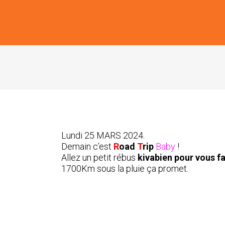
Lundi 25 MARS 2024.
Demain c’est
R
oad
T
rip
Baby
!
Allez un petit rébus
kivabien
pour vous fa
1700Km sous la pluie ça promet.