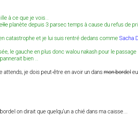
lle à ce que je vois…
elle
planète depuis 3 parsec temps à cause du refus de pri
 en catastrophe et je lui suis rentré dedans comme
Sacha D
rsée, le gauche en plus donc walou nakash pour le passage
pannerait bien …
e
attends, je dois peut-être en avoir un dans
mon bordel
eu
e, bordel on dirait que quelqu’un a chié dans ma caisse….