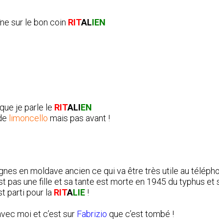
îne sur le bon coin
RIT
AL
IEN
que je parle le
RIT
ALI
EN
 de
limoncello
mais pas avant !
nes en moldave ancien ce qui va être très utile au télépho
est pas une fille et sa tante est morte en 1945 du typhus et 
st parti pour la
RIT
A
LIE
!
 avec moi et c’est sur
Fabrizio
que c’est tombé !