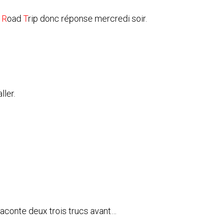
e
R
oad
T
rip
donc réponse mercredi soir.
ller.
 raconte deux trois trucs avant…