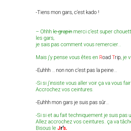
-Tiens mon gars, c’est kado !
– Ohhh
le grapin
merci c’est super chouette
les gars,
je sais pas comment vous remercier…
Mais j’y pense vous êtes en
R
oad
T
rip
, je
-Euhhh … non non c’est pas la peine…
-Si si j’insiste vous aller voir ça va vous f
Accrochez vos ceintures.
-Euhhh mon gars je suis pas sûr…
-Si si et au fait techniquement je suis pas
Allez accrochez vos ceintures.. ça va tâche
Bisous le
J
r’
s.