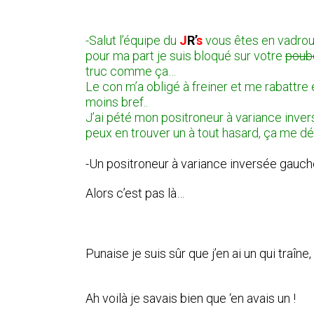
-Salut l’équipe du
J
R’
s
vous êtes en vadroui
pour ma part je suis bloqué sur votre
poub
truc comme ça…
Le con m’a obligé à freiner et me rabattre
moins bref..
J’ai pété mon positroneur à variance inve
peux en trouver un à tout hasard, ça me dé
-Un
positroneur à variance inversée gauch
Alors c’est pas là…
Punaise je suis sûr que j’en ai un qui traîn
Ah voilà je savais bien que ‘en avais un !