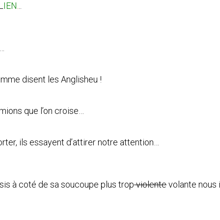
L
IEN
.
..
e…
mme disent les Anglisheu !
amions que l’on croise…
ter, ils essayent d’attirer notre attention…
sis à coté de sa soucoupe plus trop
violente
volante nous i