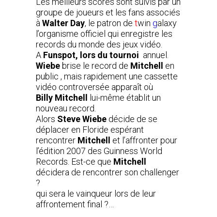
Les meilleurs scores sont suivis par un
groupe de joueurs et les fans associés
à
Walter Day
,
le patron de
t
win
g
alaxy
l’organisme officiel qui enregistre les
records du monde des jeux vidéo.
A
Funspot, lors du tournoi
annuel.
Wiebe
brise le record de
Mitchell
en
public , mais rapidement une cassette
vidéo controversée apparaît où
Billy
Mitchell
lui-même
établit un
nouveau record.
Alors
Steve Wiebe
décide de se
déplacer en Floride espérant
rencontrer
Mitchell
et l’affronter pour
l’édition 2007 des Guinness World
Records. Est-ce que
Mitchell
décidera de rencontrer son challenger
?
qui sera le vainqueur
lors de leur
affrontement final ?…