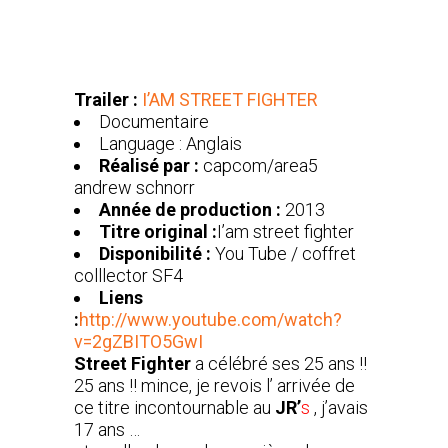
Trailer :
I’AM STREET FIGHTER
Documentaire
Language : Anglais
Réalisé par :
capcom/area5
andrew schnorr
Année de production :
2013
Titre original :
I’am street fighter
Disponibilité :
You Tube / coffret
colllector SF4
Liens
:
http://www.youtube.com/watch?
v=2gZBITO5GwI
Street Fighter
a célébré ses 25 ans !!
25 ans !! mince, je revois l’ arrivée de
ce titre incontournable au
JR’
s
, j’avais
17 ans …