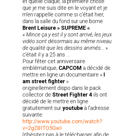
et quelle claque, la première chose
que je me suis dite en le voyant et je
m’en rappelle comme si c’était hier,
dans la salle du fond sur une borne
Brent Leisure » SUPREME «
«
Mince ça y est il y sont arrivé, les jeux
vidéo sont désormais au même niveau
de qualité que les dessins animés…
»
c’était il y a 25 ans …
Pour fêter cet anniversaire
emblématique,
CAPCOM
a décidé de
mettre en ligne un documentaire «
I
am street fighter
»
originellement dispo dans le pack
collector de
Street Fighter 4
ils ont
décidé de le mettre en ligne
gratuitement sur
youtube
à l’adresse
suivante:
http://www.youtube.com/watch?
v=2gZBITO5GwI
(n’hésitez pas à le télécharger afin de