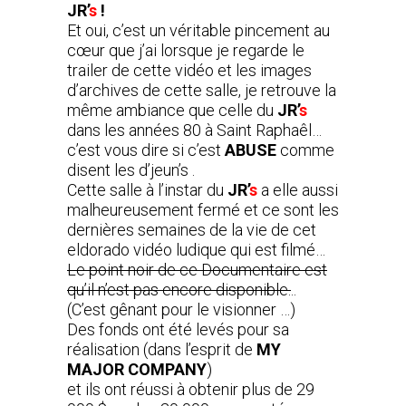
JR’
s
!
Et oui, c’est un véritable pincement au
cœur que j’ai lorsque je regarde le
trailer de cette vidéo et les images
d’archives de cette salle, je retrouve la
même ambiance que celle du
JR’
s
dans les années 80 à Saint Raphaêl…
c’est vous dire si c’est
ABUSE
comme
disent les d’jeun’s .
Cette salle à l’instar du
JR’
s
a elle aussi
malheureusement fermé et ce sont les
dernières semaines de la vie de cet
eldorado vidéo ludique qui est filmé…
Le point noir de ce Documentaire est
qu’il n’est pas encore disponible.
..
(C’est gênant pour le visionner …)
Des fonds ont été levés pour sa
réalisation (dans l’esprit de
MY
MAJOR COMPANY
)
et ils ont réussi à obtenir plus de 29