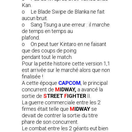
Kan.
o Le Blade Swipe de Blanka ne fait
aucun bruit.
o Sang Tsung a une erreur : il marche
de temps en temps au
plafond.
o On peut tuer Kintaro en ne faisant
que des coups de poing
pendant tout le match.
Pour la petite histoire cette version 1,1
est arrivée sur le marché alors que non
finalisée !
A cette époque
CAPCOM
, le principal
concurrent de
M
IDWAY,
a avancé la
sortie de
S
TREET
F
IGHTER
II.
La guerre commerciale entre les 2
firmes était telle que
M
IDWAY
se
devait de contrer la sortie du titre
phare de son concurrent.
Le combat entre les 2 géants eut bien