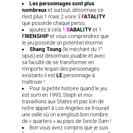
Les personnages sont plus
nombreux
et surtout, désormais ce
n’est plus 1 mais 2 voire 3
F
ATALITY
que possède chaque perso,
ajoutez à cela 1
B
ABALITY
et 1
F
RIENSHIP
et vous comprendrez que
le jeu possède un potentiel énorme.
Shang Tsung
(le méchant du 1°
opus) est désormais jouable et avec
sa faculté de se transformer en
n’importe lequel des personnages
existants il est
LE
personnage à
maîtriser !
Pour la petite histoire quand le jeu
est sorti en 1993, Steph et moi
travaillions aux States et pas loin de
notre appart à Los Angeles se trouvait
une salle où on a englouti bon nombre
de « quarters » au pays de l’oncle Sam !
Bon vous avez compris que je suis