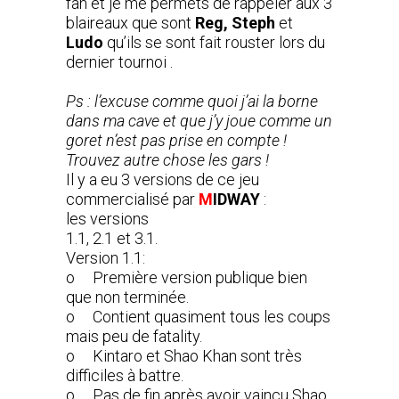
fan et je me permets de rappeler aux 3
blaireaux que sont
Reg,
Steph
et
Ludo
qu’ils se sont fait rouster lors du
dernier tournoi .
Ps : l’excuse comme quoi j’ai la borne
dans ma cave et que j’y joue comme un
goret n’est pas prise en compte !
Trouvez autre chose les gars !
Il y a eu 3 versions de ce jeu
commercialisé par
M
IDWAY
:
les versions
1.1, 2.1 et 3.1.
Version 1.1:
o Première version publique bien
que non terminée.
o Contient quasiment tous les coups
mais peu de fatality.
o Kintaro et Shao Khan sont très
difficiles à battre.
o Pas de fin après avoir vaincu Shao