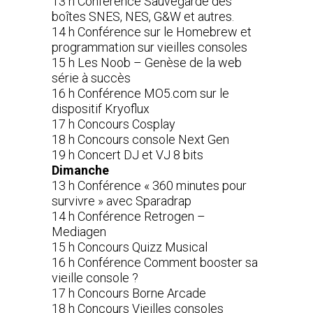
13 h Conférence Sauvegarde des
boîtes SNES, NES, G&W et autres.
14 h Conférence sur le Homebrew et
programmation sur vieilles consoles
15 h Les Noob – Genèse de la web
série à succès
16 h Conférence MO5.com sur le
dispositif Kryoflux
17 h Concours Cosplay
18 h Concours console Next Gen
19 h Concert DJ et VJ 8 bits
Dimanche
13 h Conférence « 360 minutes pour
survivre » avec Sparadrap
14 h Conférence Retrogen –
Mediagen
15 h Concours Quizz Musical
16 h Conférence Comment booster sa
vieille console ?
17 h Concours Borne Arcade
18 h Concours Vieilles consoles