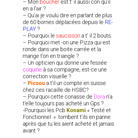
– Mon
boucher
est t’ il aussi con qu’il
en a l’air ?
– Qu’ai je voulu dire en parlant de plus
de 60 bornes déplacées depuis le
RE-
PLAY
?
– Pourquoi le
saucisson
a t’ il 2 bouts.
– Pourquoi met -on une Pizza qui est
ronde dans une boite carrée et la
mange t’on en triangle ?
– Un opticien qui donne une fessée
coquine
à sa compagne, est-ce une
correction visuelle ?
–
Picsou
a t’il un compte en suisse
chez ces racaille de HSBC?
– Pourquoi cette conasse de
Dora
n’a
t’elle toujours pas acheté un Gps ?
-Pourquoi les Pcb
Konami
« Testé et
Fonctionnel » tombent t’ils en panne
après que tu les aient acheté et jamais
avant ?