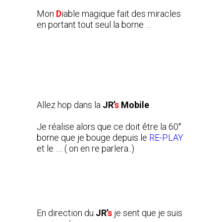
Mon
D
iable magique fait des miracles
en portant tout seul la borne …
Allez hop dans la
JR’
s
Mobile
Je réalise alors que ce doit être la 60°
borne que je bouge depuis le
RE-PLAY
et le …. ( on en re parlera..)
En direction du
JR’
s
je sent que je suis