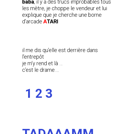
baba
, il y a des trucs improbables tous
les mètre, je choppe le vendeur et lui
explique que je cherche une borne
d’arcade
A
TARI
il me dis qu’elle est derrière dans
l’entrepôt
je m’y rend et là …
c’est le drame….
1 2 3
TADAAAMM