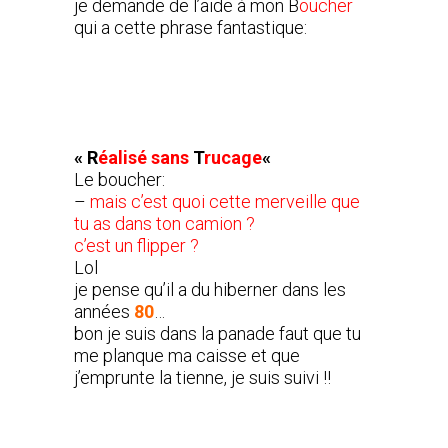
je demande de l’aide à mon B
oucher
qui a cette phrase fantastique:
« R
éalisé sans
T
rucage
«
Le boucher:
–
mais c’est quoi cette merveille que
tu as dans ton camion ?
c’est un flipper ?
Lol
je pense qu’il a du hiberner dans les
années
80
…
bon je suis dans la panade faut que tu
me planque ma caisse et que
j’emprunte la tienne, je suis suivi !!