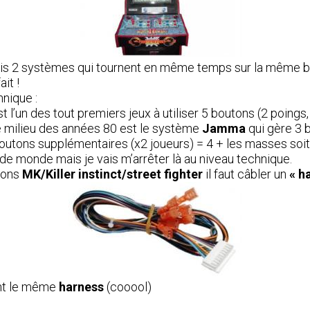
ais 2 systèmes qui tournent en même temps sur la même bo
ait !
hnique :
 l’un des tout premiers jeux à utiliser 5 boutons (2 poings,
e milieu des années 80 est le système
Jamma
qui gère 3 b
 boutons supplémentaires (x2 joueurs) = 4 + les masses soit
 de monde mais je vais m’arrêter là au niveau technique.
utons
MK/Killer instinct/street fighter
il faut câbler un
« h
nt le même
harness
(cooool)