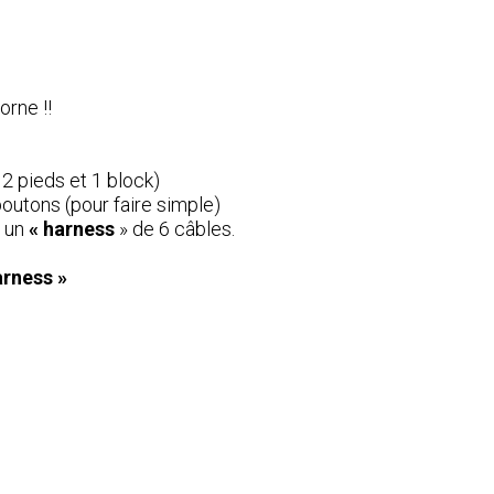
rne !!
 2 pieds et 1 block)
outons (pour faire simple)
 un
« harness
» de 6 câbles.
arness »