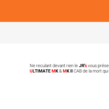
Ne reculant devant rien le
JR’
s
vous présen
U
LTIMATE
M
K
&
M
K II
CAB de la mort qui 