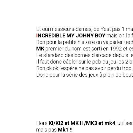
Et oui messieurs-dames, ce n’est pas 1 m
I
NCREDIBLE MY JOHNY BOY
mais on l’a f
Bon pour la petite histoire on va parler tec
MK
premier du nom est sorti en 1992 et est
Le standard des bornes d’arcade depuis l
Il faut donc câbler sur le pcb du jeu les 2
Bon ok ok j’espère ne pas avoir perdu trop
Donc pour la série des jeux à plein de bo
Hors
KI/KI2 et MK II /MK3 et mk4
utilise
mais pas
Mk1
!!