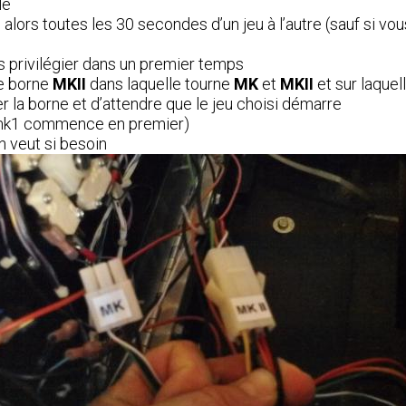
le
alors toutes les 30 secondes d’un jeu à l’autre (sauf si vou
s privilégier dans un premier temps
ne borne
MKII
dans laquelle tourne
MK
et
MKII
et sur laquel
lumer la borne et d’attendre que le jeu choisi démarre
e mk1 commence en premier)
n veut si besoin