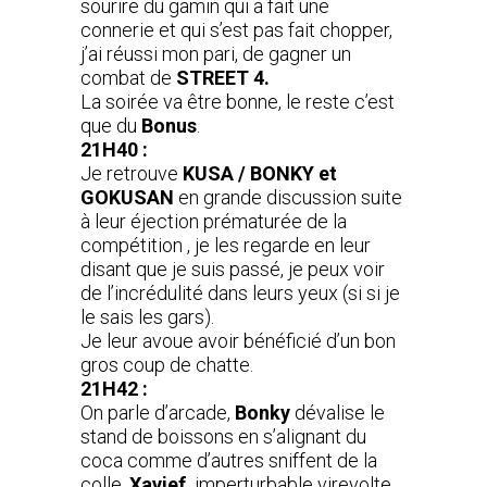
sourire du gamin qui a fait une
connerie et qui s’est pas fait chopper,
j’ai réussi mon pari, de gagner un
combat de
STREET 4.
La soirée va être bonne, le reste c’est
que du
Bonus
.
21H40 :
Je retrouve
KUSA / BONKY et
GOKUSAN
en grande discussion suite
à leur éjection prématurée de la
compétition , je les regarde en leur
disant que je suis passé, je peux voir
de l’incrédulité dans leurs yeux (si si je
le sais les gars).
Je leur avoue avoir bénéficié d’un bon
gros coup de chatte.
21H42 :
On parle d’arcade,
Bonky
dévalise le
stand de boissons en s’alignant du
coca comme d’autres sniffent de la
colle,
Xavief
imperturbable virevolte