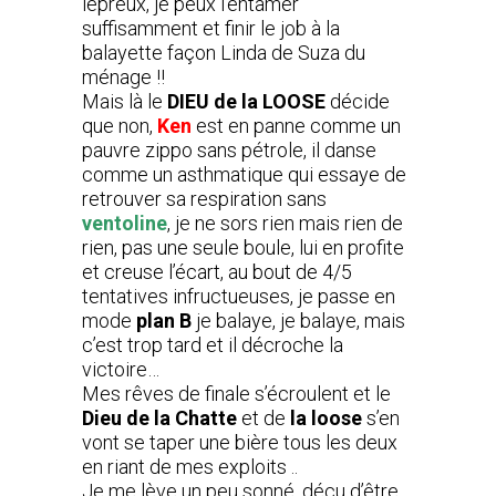
lépreux, je peux l’entamer
suffisamment et finir le job à la
balayette façon Linda de Suza du
ménage !!
Mais là le
DIEU de la LOOSE
décide
que non,
Ken
est en panne comme un
pauvre zippo sans pétrole, il danse
comme un asthmatique qui essaye de
retrouver sa respiration sans
ventoline
, je ne sors rien mais rien de
rien, pas une seule boule, lui en profite
et creuse l’écart, au bout de 4/5
tentatives infructueuses, je passe en
mode
plan
B
je balaye, je balaye, mais
c’est trop tard et il décroche la
victoire…
Mes rêves de finale s’écroulent et le
Dieu de la Chatte
et de
la loose
s’en
vont se taper une bière tous les deux
en riant de mes exploits ..
Je me lève un peu sonné, déçu d’être