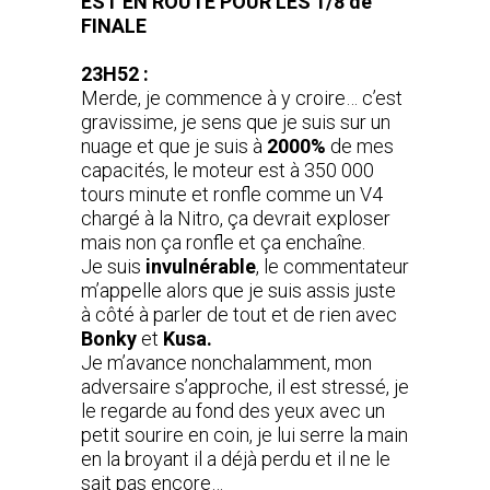
EST EN ROUTE POUR LES 1/8 de
FINALE
23H52 :
Merde, je commence à y croire… c’est
gravissime, je sens que je suis sur un
nuage et que je suis à
2000%
de mes
capacités, le moteur est à 350 000
tours minute et ronfle comme un V4
chargé à la Nitro, ça devrait exploser
mais non ça ronfle et ça enchaîne.
Je suis
invulnérable
, le commentateur
m’appelle alors que je suis assis juste
à côté à parler de tout et de rien avec
Bonky
et
Kusa.
Je m’avance nonchalamment, mon
adversaire s’approche, il est stressé, je
le regarde au fond des yeux avec un
petit sourire en coin, je lui serre la main
en la broyant il a déjà perdu et il ne le
sait pas encore…