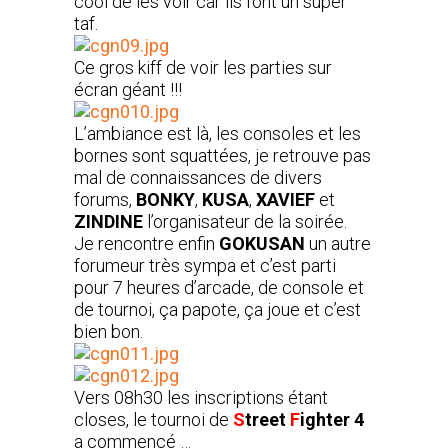
cool de les voir car ils font un super
taf.
Ce gros kiff de voir les parties sur
écran géant !!!
L’ambiance est là, les consoles et les
bornes sont squattées, je retrouve pas
mal de connaissances de divers
forums,
BONKY
,
KUSA
,
XAVIEF
et
ZINDINE
l’organisateur de la soirée.
Je rencontre enfin
GOKUSAN
un autre
forumeur très sympa et c’est parti
pour 7 heures d’arcade, de console et
de tournoi, ça papote, ça joue et c’est
bien bon.
Vers 08h30 les inscriptions étant
closes, le tournoi de
S
treet
F
ighter 4
a commencé …