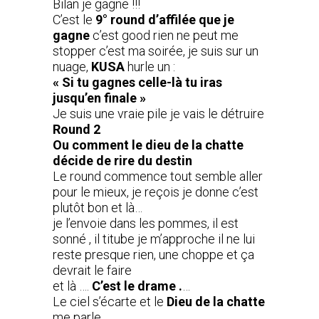
Bilan je gagne !!!
C’est le
9° round d’affilée que je
gagne
c’est good rien ne peut me
stopper c’est ma soirée, je suis sur un
nuage,
KUSA
hurle un :
« Si tu gagnes celle-là tu iras
jusqu’en finale »
Je suis une vraie pile je vais le détruire
Round 2
Ou comment le dieu de la chatte
décide de rire du destin
Le round commence tout semble aller
pour le mieux, je reçois je donne c’est
plutôt bon et là…
je l’envoie dans les pommes, il est
sonné , il titube je m’approche il ne lui
reste presque rien, une choppe et ça
devrait le faire
et là ….
C’est le drame .
…
Le ciel s’écarte et le
Dieu de la chatte
me parle