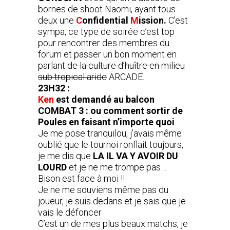
bornes de shoot Naomi, ayant tous
deux une
C
onfidential
M
ission.
C’est
sympa, ce type de soirée c’est top
pour rencontrer des membres du
forum et passer un bon moment en
parlant
de la culture d’huître en milieu
sub tropical aride
ARCADE.
23H32 :
Ken
est demandé au balcon
COMBAT 3 : ou comment sortir de
Poules en faisant n’importe quoi
Je me pose tranquilou, j’avais même
oublié que le tournoi ronflait toujours,
je me dis que
LA IL VA Y AVOIR DU
LOURD
et je ne me trompe pas…
Bison est face à moi !!
Je ne me souviens même pas du
joueur, je suis dedans et je sais que je
vais le défoncer
C’est un de mes plus beaux matchs, je