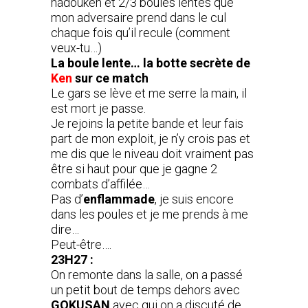
hadouken et 2/3 boules lentes que
mon adversaire prend dans le cul
chaque fois qu’il recule (comment
veux-tu…)
La boule lente… la botte secrète de
Ken
sur ce match
Le gars se lève et me serre la main, il
est mort je passe.
Je rejoins la petite bande et leur fais
part de mon exploit, je n’y crois pas et
me dis que le niveau doit vraiment pas
être si haut pour que je gagne 2
combats d’affilée…
Pas d’
enflammade
, je suis encore
dans les poules et je me prends à me
dire…
Peut-être….
23H27 :
On remonte dans la salle, on a passé
un petit bout de temps dehors avec
GOKUSAN
avec qui on a discuté de