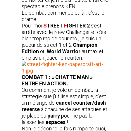
spectacle prenons KEN.
Le combat commence et là .. c’est le
drame
Pour moi
S
TREET
F
IGHTER 2
s’est
arrêté avec le New Challenger et c’est
bien trop rapide pour moi, je suis un
joueur de street 1 et 2
Champion
Edition
ou
World Warrior
au max et
en plus un joueur en carton.
COMBAT 1 : « CHATTE MAN »
ENTRE EN ACTION.
Ou comment je vole un combat, la
stratégie que j’utilise est simple, c’est
un mélange de
cancel counter/dash
reverse
à chacune de ses attaques et
je place du
parry
pour ne pas lui
laisser les
espaces
!
Non je déconne je fais n’importe quoi,