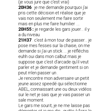
(je vous jure que c’est vrai)
20H36
: je me demande pourquoi j’ai
pris cette décision et réalise que je
vais non seulement me faire sortir
mais en plus me faire humilier ….
20H55 :
je regarde les gars jouer… il y
a du niveau.
21H37
: c’est à mon tour de passer… je
pose mes fesses sur la chaise, on me
demande si j’ai un stick …. je réfléchis
euhh oui dans mon calbut mais je
suppose que c’est d’arcade qu’il veut
parler et je demande gentiment si on
peut m’en passer un .
Je rencontre mon adversaire un petit
jeune assez speedé qui sélectionne
ABEL, connaissant une ou deux vidéos
sur le net je sais que je vais passer un
sale moment.
Le gars me sourit, je ne me laisse pas
démonter et je me dis , quitte à faire le