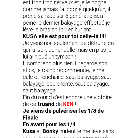
est trop trop nerveux et je le cogne
comme jamais j’ai cogné quelqu’un, il
prend sa race sur 6 générations, à
peine le dernier balayage effectué je
lève le bras en l’air en hurlant
KUSA elle est pour toi celle-là !!!!
Je viens non seulement de détruire ce
qui lui sert de rondelle mais en plus je
lui ai niqué un tympan !
Il comprend plus rien, il regarde son
stick, le round recommence, je me
cale et j’enchaîne, saut balayage, saut
balayage, boule lente, saut balayage,
saut balayage
Fin du round c’est encore une victoire
de ce
truand
de
KEN
!!
Je viens de pulvériser les 1/8 de
Finale
En avant pour les 1/4
Kusa
et
Bonky
hurlent je me lève sans
serrer la main de mon adversaire, c’est