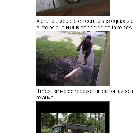
A croire que celle-ci recrute ses équipes 
A moins que
HULK
ait décidé de faire de
Il m’est arrivé de recevoir un carton avec
relative ..