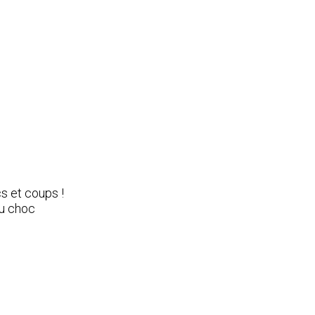
cs et coups !
du choc