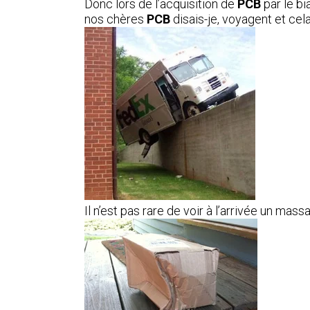
Donc lors de l’acquisition de
PCB
par le bi
nos chères
PCB
disais-je, voyagent et cela
Il n’est pas rare de voir à l’arrivée un mass