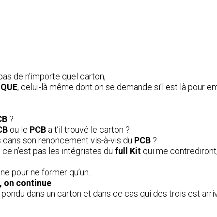
 pas de n’importe quel carton,
IQUE
, celui-là même dont on se demande si’l est là pour emb
CB
?
CB
ou le
PCB
a t’il trouvé le carton ?
s dans son renoncement vis-à-vis du
PCB
?
 ce n’est pas les intégristes du
full Kit
qui me contrediront,
nne pour ne former qu’un.
s, on continue
le pondu dans un carton et dans ce cas qui des trois est arri