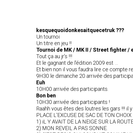
kesquequoidonkesaitquecetruk ???
Un tournoi
Un titre en jeu !!
Tournoi de MK / MK II / Street fighter / e
Tout ça au jr’s !!!
Et le gagnant de l’édition 2009 est …
Et bien non il vous faudra lire ce compte re
9H30 le dimanche 20 arrivée des participa
Euh
10H00 arrivée des participants.
Bon ben
10H30 arrivée des participants !
Raahh vous êtes des loutres les gars !!! il 
PLACE L’EXCUSE DE SAC DE TON CHOIX 
1) iL Y AVAIT DE LA NEIGE SUR LA ROUTE
2) MON REVEIL A PAS SONNE.