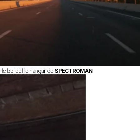
s
le bordel
le hangar de
SPECTROMAN