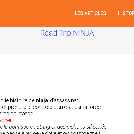
LES ARTICLES
HISTO
Road Trip NINJA
olie histoire de
ninja
, d’assassinat
t prendre le contrôle d’un état par la force
tres de masse.
âcher
de la bonasse en string et des nichons siliconés
ole danse avec de la coke et du champagne !