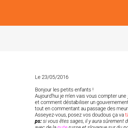
Le 23/05/2016
Bonjour les petits enfants !
Aujourd’hui je m’en vais vous compter une j
et comment déstabiliser un gouvernement e
tout en commentant au passage des meur
Asseyez-vous, posez vos doudous ça va
t
ps:
si vous êtes sages, il y aura sûrement 
avec de la
pute
russe
et slovaque sur du p