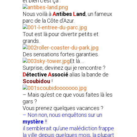
et bien c’est ça :
Nous voilà à
A
ntibes
L
and
, un fameux
parc de la Côte d’Azur.
Tout est là pour divertir petits et
grands.
Des sensations fortes garanties.
Et là….
Surprise, devinez qui je rencontre ?
D
étective
A
ssocié
alias la bande de
Scoubidou
!
– Mais qu’est ce que vous faites là les
gars ?
Vous prenez quelques vacances ?
– Non non, nous enquêtons sur un
mystère
!!
il semblerait qu’une malédiction frappe
la ville depuis quelques mois, la plupart