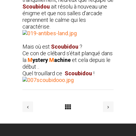
Scoubidou
ait résolu à nouveau une
énigme et que nos salles d’arcade
reprennent le calme qui les
caractérise.
Mais où est
Scoubidou
?
Ce con de clébard s’était planqué dans
la
M
ystery
M
achine
et cela depuis le
début ..
Quel trouillard ce
Scoubidou
!