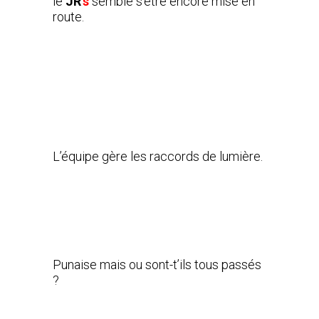
le
JR’
s
semble s’être encore mise en
route.
L’équipe gère les raccords de lumière.
Punaise mais ou sont-t’ils tous passés
?