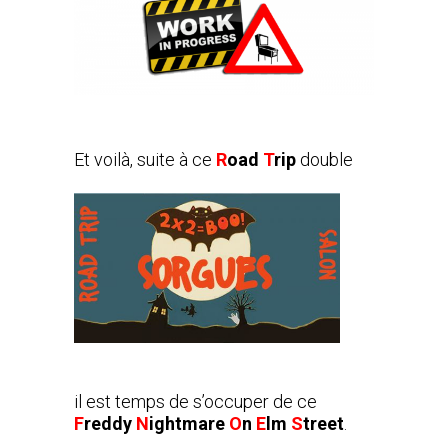
Et voilà, suite à ce
R
oad
T
rip
double
il est temps de s’occuper de ce
F
reddy
N
ightmare
O
n
E
lm
S
treet
.