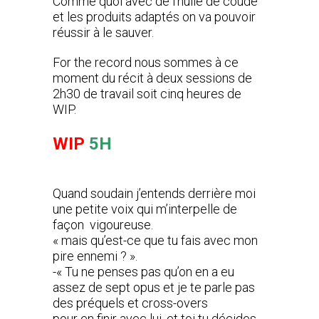
Comme quoi avec de l’huile de coude
et les produits adaptés on va pouvoir
réussir à le sauver.
For the record nous sommes à ce
moment du récit à deux sessions de
2h30 de travail soit cinq heures de
WIP.
WIP
5H
Quand soudain j’entends derrière moi
une petite voix qui m’interpelle de
façon vigoureuse.
« mais qu’est-ce que tu fais avec mon
pire ennemi ? ».
-« Tu ne penses pas qu’on en a eu
assez de sept opus et je te parle pas
des préquels et cross-overs
pour en finir avec lui, et toi tu décides