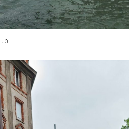
s JO…