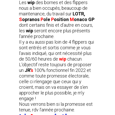
Les
wip
des bornes et des flippers
nous a bien occupés, beaucoup de
maintenance, du travail sur
LOTR,
S
opranos
P
ole
P
osition
M
onaco GP
dont certains finis et d’autre en cours,
les
wip
seront encore plus présents
l’année prochaine.
Il y a eu aussi pas loin de 4 flippers qui
sont entrés et sortis comme je vous
l’avais indiqué, qui ont nécessité plus
de 50/60 heures de
wip
chacun.
L’objectif reste toujours de proposer
un
JR’
s
100% fonctionnel fin 2022 et
comme toute promesse électorale,
celle ci n’engage que ceux qui y
croient; mais on va essayer de s’en
approcher le plus possible, je m’y
engage !
Nous verrons bien si la promesse est
tenue, rdv l’année prochaine.