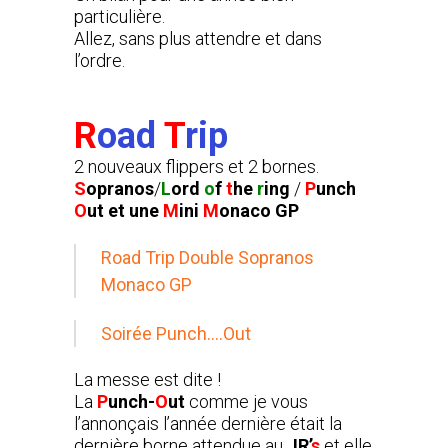
particulière.
Allez, sans plus attendre et dans
l’ordre.
R
oad
T
rip
2 nouveaux flippers et 2 bornes.
S
opranos
/
L
ord
o
f
t
he
r
ing
/
P
unch
O
ut et une
M
ini
M
onaco GP
Road Trip Double Sopranos
Monaco GP
Soirée Punch….Out
La messe est dite !
La
P
unch-
O
ut
comme je vous
l’annonçais l’année dernière était la
dernière borne attendue au
JR’
s
et elle