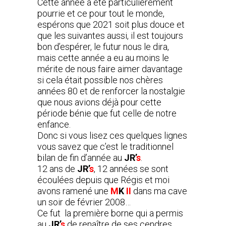
Cette année a été particulièrement
pourrie et ce pour tout le monde,
espérons que 2021 soit plus douce et
que les suivantes aussi, il est toujours
bon d’espérer, le futur nous le dira,
mais cette année a eu au moins le
mérite de nous faire aimer davantage
si cela était possible nos chères
années 80 et de renforcer la nostalgie
que nous avions déjà pour cette
période bénie que fut celle de notre
enfance.
Donc si vous lisez ces quelques lignes
vous savez que c’est le traditionnel
bilan de fin d’année au
JR’
s
.
12 ans de
JR’
s
, 12 années se sont
écoulées depuis que Régis et moi
avons ramené une
M
K
II
dans ma cave
un soir de février 2008…
Ce fut la première borne qui a permis
au
JR’
s
de renaître de ses cendres,