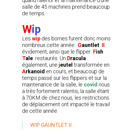
quand ralentir et la maintenance d’une
salle de 45 machines prend beaucoup
de temps.
W
ip
Les
wip
des bornes furent donc moins
nombreux cette année.
G
auntlet
II
évidement, ainsi que le flipper
F
ish
T
ale
restaurés. Un
D
racula
également, une
j
eutel
transformée en
A
rkanoid
en cours, et beaucoup de
temps passé sur les flippers et sur la
maintenance de la salle, le
covid
nous
a très fortement ralentis, la salle étant
à 70KM de chez nous, les restrictions
de déplacement ont impacté le travail
de cette année.
WIP GAUNTLET II