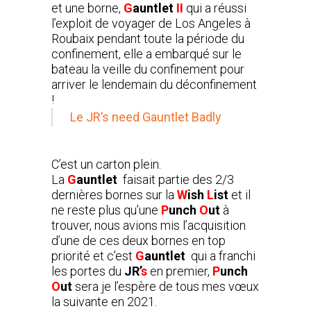
et une borne,
G
auntlet
II
qui a réussi
l’exploit de voyager de Los Angeles à
Roubaix pendant toute la période du
confinement, elle a embarqué sur le
bateau la veille du confinement pour
arriver le lendemain du déconfinement
!
Le JR’s need Gauntlet Badly
C’est un carton plein.
La
G
auntlet
faisait partie des 2/3
dernières bornes sur la
W
ish
L
ist
et il
ne reste plus qu’une
P
unch
O
ut
à
trouver, nous avions mis l’acquisition
d’une de ces deux bornes en top
priorité et c’est
G
auntlet
qui a franchi
les portes du
JR’
s
en premier,
P
unch
O
ut
sera je l’espère de tous mes vœux
la suivante en 2021.