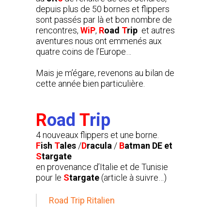
depuis plus de 50 bornes et flippers
sont passés par là et bon nombre de
rencontres,
WiP
,
R
oad
T
rip
et autres
aventures nous ont emmenés aux
quatre coins de l’Europe…
Mais je m’égare, revenons au bilan de
cette année bien particulière.
R
oad
T
rip
4 nouveaux flippers et une borne.
F
ish
T
ales
/
D
racula
/
B
atman DE et
S
targate
en provenance d’Italie et de Tunisie
pour le
S
targate
(article à suivre…)
Road Trip Ritalien