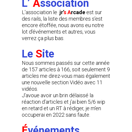
L’
A
ssociation
L’association le
jr’
s
A
rcade
est sur
des rails, la liste des membres s’est
encore étoffée, nous avons eu notre
lot d’événements et autres, vous
verrez ça plus bas.
Le
S
ite
Nous sommes passés sur cette année
de 157 articles à 166, soit seulement 9
articles me direz-vous mais également
une nouvelle section Vidéo avec 11
vidéos.
J’avoue avoir un brin délaissé la
réaction d’articles et j’ai bien 5/6 wip
en retard et un RT à rédiger, je m’en
occuperai en 2022 sans faute.
É
vénements